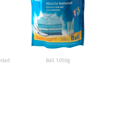
edad
Ball 1.050g